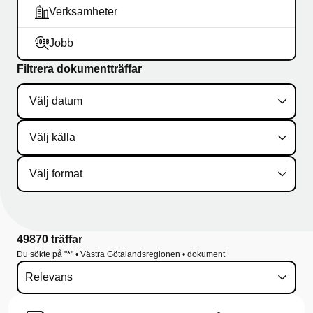
ö
Verksamheter
r
Jobb
S
Filtrera dokumentträffar
t
a
r
t
(
p
49870 träffar
u
Du sökte på "
*
" • Västra Götalandsregionen • dokument
b
l