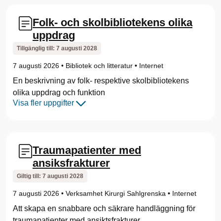
s
Folk- och skolbibliotekens olika
e
uppdrag
)
Tillgänglig till:
7 augusti 2028
7 augusti 2026
•
Bibliotek och litteratur
•
Internet
En beskrivning av folk- respektive skolbibliotekens
olika uppdrag och funktion
Visa fler uppgifter
Traumapatienter med
ansiksfrakturer
Giltig till:
7 augusti 2028
7 augusti 2026
•
Verksamhet Kirurgi Sahlgrenska
•
Internet
Att skapa en snabbare och säkrare handläggning för
traumapatienter med ansiktsfrakturer.