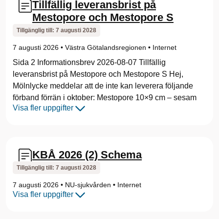
Tillfällig leveransbrist på
i
Mestopore och Mestopore S
k
Tillgänglig till:
7 augusti 2028
7 augusti 2026
•
Västra Götalandsregionen
•
Internet
v
Sida 2 Informationsbrev 2026-08-07 Tillfällig
g
leveransbrist på Mestopore och Mestopore S Hej,
Mölnlycke meddelar att de inte kan leverera följande
r
förband förrän i oktober: Mestopore 10×9 cm – sesam
e
Visa fler uppgifter
g
i
KBÅ 2026 (2) Schema
o
Tillgänglig till:
7 augusti 2028
n
7 augusti 2026
•
NU-sjukvården
•
Internet
Visa fler uppgifter
.