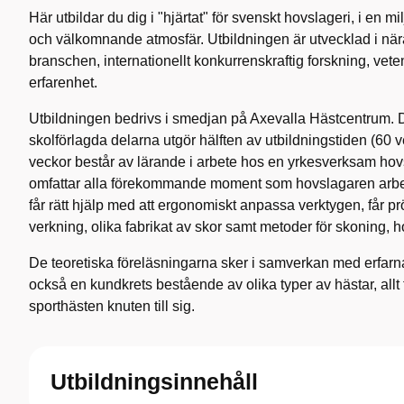
Här utbildar du dig i "hjärtat" för svenskt hovslageri, i en 
och välkomnande atmosfär. Utbildningen är utvecklad i n
branschen, internationellt konkurrenskraftig forskning, ve
erfarenhet.
Utbildningen bedrivs i smedjan på Axevalla Hästcentrum. D
skolförlagda delarna utgör hälften av utbildningstiden (60 
veckor består av lärande i arbete hos en yrkesverksam ho
omfattar alla förekommande moment som hovslagaren arb
får rätt hjälp med att ergonomiskt anpassa verktygen, får pr
verkning, olika fabrikat av skor samt metoder för skoning, 
De teoretiska föreläsningarna sker i samverkan med erfarna
också en kundkrets bestående av olika typer av hästar, allt f
sporthästen knuten till sig.
Utbildningsinnehåll