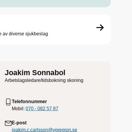
e av diverse sjukbeslag
Joakim Sonnabol
Arbetslagsledare/tidsbokning skoning
Telefonnummer
Mobil:
070 - 082 57 87
E-post
joakim.c.carlsson@vgregion.se