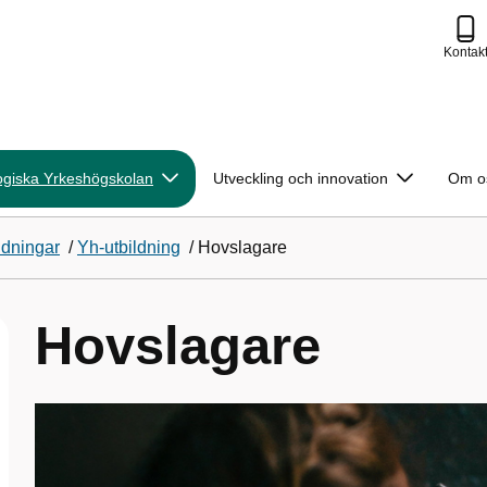
Kontak
ogiska Yrkeshögskolan
Utveckling och innovation
Om o
ldningar
/
Yh-utbildning
/
Hovslagare
Hovslagare