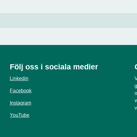
Följ oss i sociala medier
Linkedin
V
g
Facebook
o
v
Instagram
v
YouTube