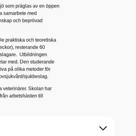
miljö som präglas av en öppen
ära samarbete med
tenskap och beprövad
e praktiska och teoretiska
veckor), resterande 60
vslagare. Utbildningen
etar med. Den studerande
öva på olika metoder för
hovsjukvård/sjukbeslag.
 veterinärer. Skolan har
rån arbetshästen till