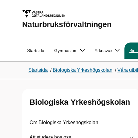
Naturbruksförvaltningen
Startsida
Gymnasium
Yrkesvux
Biol
Startsida
/
Biologiska Yrkeshögskolan
/
Våra utbi
Biologiska Yrkeshögskolan
Om Biologiska Yrkeshögskolan
Att studera hos oss