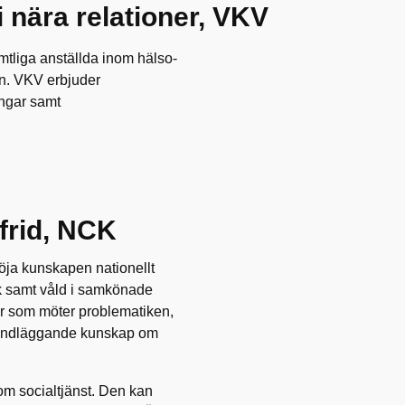
nära relationer, VKV
mtliga anställda inom hälso-
n. VKV erbjuder
ingar samt
frid, NCK
öja kunskapen nationellt
ck samt våld i samkönade
per som möter problematiken,
rundläggande kunskap om
nom socialtjänst. Den kan