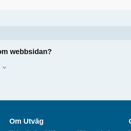
a om webbsidan?
Om Utväg