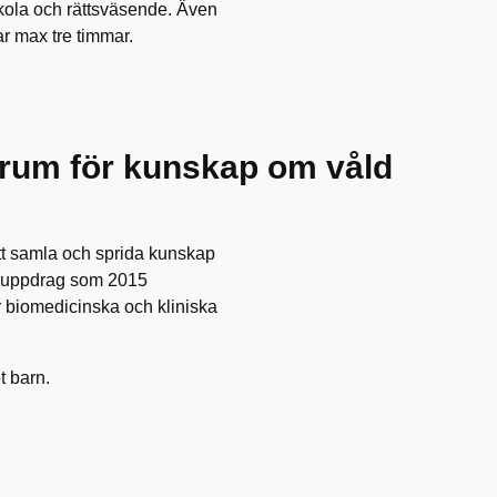
ola och rättsväsende. Även
ar max tre timmar.
ntrum för kunskap om våld
tt samla och sprida kunskap
gsuppdrag som 2015
för biomedicinska och kliniska
t barn.