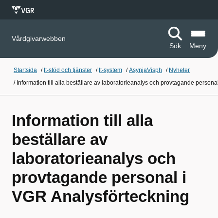
Vårdgivarwebben
Sök
Meny
Startsida
/
It-stöd och tjänster
/
It-system
/
AsynjaVisph
/
Nyheter
/
Information till alla beställare av laboratorieanalys och provtagande person
Information till alla
beställare av
laboratorieanalys och
provtagande personal i
VGR Analysförteckning