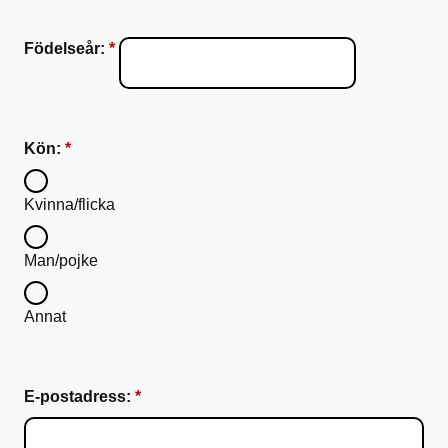
Födelseår:
Kön:
Kvinna/flicka
Man/pojke
Annat
E-postadress: