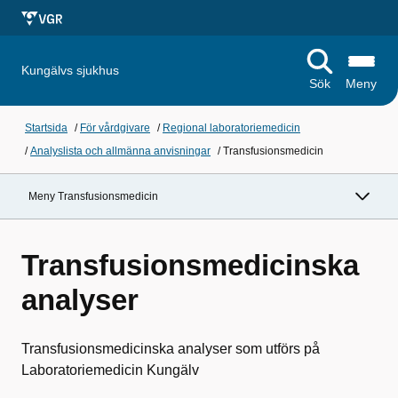
Kungälvs sjukhus
Sök
Meny
Startsida
/
För vårdgivare
/
Regional laboratoriemedicin
/
Analyslista och allmänna anvisningar
/
Transfusionsmedicin
Meny Transfusionsmedicin
Transfusionsmedicinska
analyser
Transfusionsmedicinska analyser som utförs på
Laboratoriemedicin Kungälv