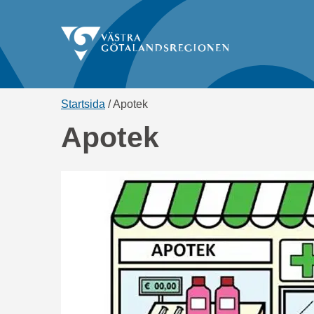
Länkstig,
Startsida
Apotek
du
Apotek
är
på
sidan
Apotek