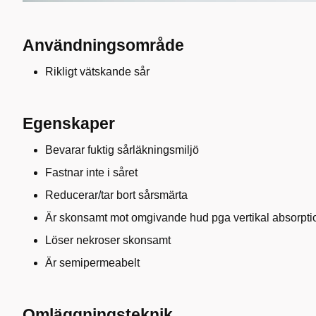
Användningsområde
Rikligt vätskande sår
Egenskaper
Bevarar fuktig sårläkningsmiljö
Fastnar inte i såret
Reducerar/tar bort sårsmärta
Är skonsamt mot omgivande hud pga vertikal absorpti
Löser nekroser skonsamt
Är semipermeabelt
Omläggningsteknik