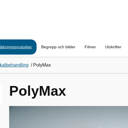
läkningsprodukter
Begrepp och bilder
Filmer
Utskrifter
okalbehandling
/
PolyMax
PolyMax