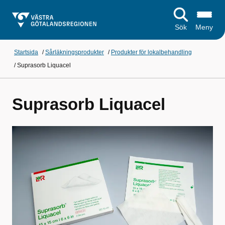
Sök
Meny
Startsida
/
Sårläkningsprodukter
/
Produkter för lokalbehandling
/
Suprasorb Liquacel
Suprasorb Liquacel