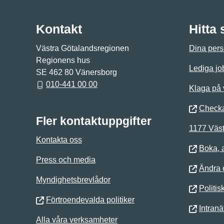
Kontakt
Hitta
Västra Götalandsregionen
Dina pers
Regionens hus
Lediga jo
SE 462 80 Vänersborg
010-441 00 00
Klaga på
Checka
Fler kontaktuppgifter
1177 Väst
Kontakta oss
Boka, 
Press och media
Ändra e
Myndighetsbrevlådor
Politis
Förtroendevalda politiker
Intranä
Alla våra verksamheter