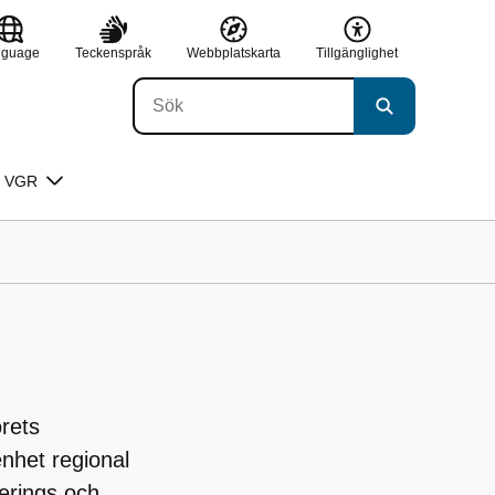
nguage
Teckenspråk
Webbplatskarta
Tillgänglighet
 VGR
rets
nhet regional
rerings och