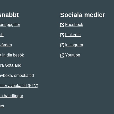
 snabbt
Sociala medier
onuppgifter
Facebook
bb
LinkedIn
 vården
Instagram
 in ditt besök
Youtube
ra Götaland
avboka, omboka tid
ller avboka tid (FTV)
ka handlingar
tet