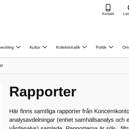
Kontakt
La
veckling
Kultur
Kollektivtrafik
Politik
Om
er
Rapporter
Här finns samtliga rapporter från Koncernkonto
analysavdelningar (enhet samhällsanalys och e
vårdanalys) samlade. Rapporterna är sök-, filt