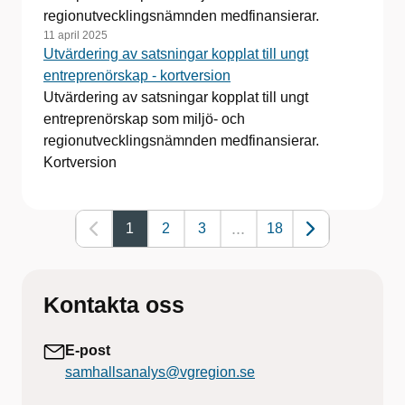
regionutvecklingsnämnden medfinansierar.
11 april 2025
Utvärdering av satsningar kopplat till ungt
entreprenörskap - kortversion
Utvärdering av satsningar kopplat till ungt
entreprenörskap som miljö- och
regionutvecklingsnämnden medfinansierar.
Kortversion
...
1
2
3
18
Kontakta oss
E-post
samhallsanalys@vgregion.se