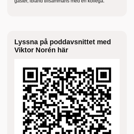
gäster, ibland tillsammans med en kollega.
Lyssna på poddavsnittet med
Viktor Norén här