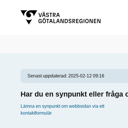
S
t
Senast uppdaterad:
2025-02-12 09:16
a
Har du en synpunkt eller fråg
r
Lämna en synpunkt om webbsidan via ett
t
kontaktformulär