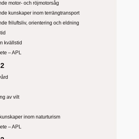
de motor- och röjmotorsåg
de kunskaper inom terrängtransport
e friluftsliv, orientering och eldning
tid
 kvällstid
bete – APL
2
vård
ng av vilt
kunskaper inom naturturism
bete – APL