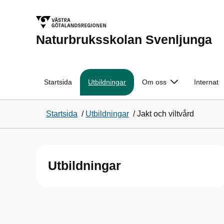
Naturbruksskolan Svenljunga
Startsida
Utbildningar
Om oss
Internat
Startsida
/
Utbildningar
/
Jakt och viltvård
Utbildningar