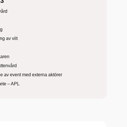
3
vård
ng
ng av vilt
karen
attenvård
e av event med externa aktörer
bete – APL