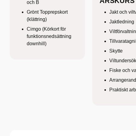
ÅRSKURS 
och B
Grönt Topprepskort
Jakt och vilt
(klättring)
Jaktledning
Cimgo (Körkort för
Viltförvaltni
funktionsnedsättning
Tillvaratagni
downhill)
Skytte
Viltundersö
Fiske och v
Arrangerand
Praktiskt ar