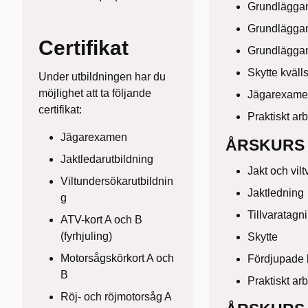
Grundläggan
Grundläggan
Certifikat
Grundläggand
Skytte kvälls
Under utbildningen har du
möjlighet att ta följande
Jägarexamen
certifikat:
Praktiskt ar
Jägarexamen
ÅRSKURS 
Jaktledarutbildning
Jakt och vilt
Viltundersökarutbildnin
Jaktledning
g
Tillvaratagni
ATV-kort A och B
(fyrhjuling)
Skytte
Motorsågskörkort A och
Fördjupade 
B
Praktiskt ar
Röj- och röjmotorsåg A