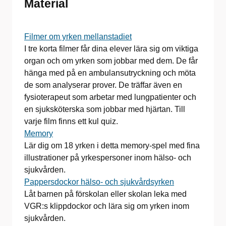
Material
Filmer om yrken mellanstadiet
I tre korta filmer får dina elever lära sig om viktiga
organ och om yrken som jobbar med dem. De får
hänga med på en ambulansutryckning och möta
de som analyserar prover. De träffar även en
fysioterapeut som arbetar med lungpatienter och
en sjuksköterska som jobbar med hjärtan. Till
varje film finns ett kul quiz.
Memory
Lär dig om 18 yrken i detta memory-spel med fina
illustrationer på yrkespersoner inom hälso- och
sjukvården.
Pappersdockor hälso- och sjukvårdsyrken
Låt barnen på förskolan eller skolan leka med
VGR:s klippdockor och lära sig om yrken inom
sjukvården.