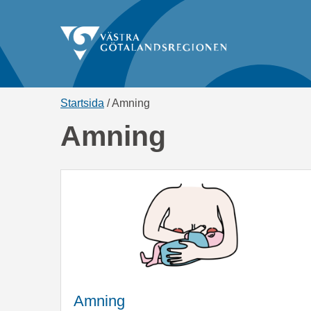
Länkstig,
Startsida
Amning
du
Amning
är
på
sidan
Amning
Amning