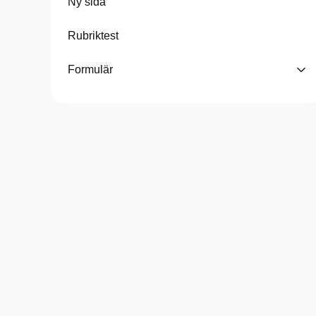
Ny sida
Rubriktest
Formulär