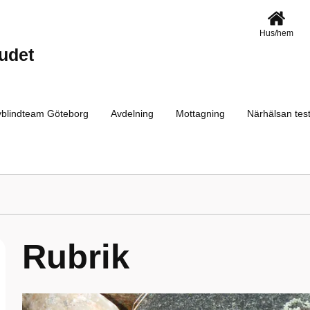
Hus/hem
vudet
vblindteam Göteborg
Avdelning
Mottagning
Närhälsan tes
Rubrik