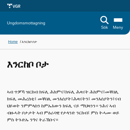
Ungdomsmottagning
Sök
Meny
Home
/
እንርከቦ ቦታ
እንርከቦ ቦታ
ኣብ ጥቓኻ ዝርከብ ክፍሊ ሕክምና፤ክፍሊ ሕጻናት ሕክምና፤መቐበሊ
ክፍሊ መሕረስቲ፤ መቐበሊ መንእሰያት፤ሕጻናትን፤ መንእሰያትን፤ናብ
ህይወት ንምምላስን ከምኡእውን ክፍሊ ናይ ማህጻንን። ንሕና ኣብ
ብዙሓት ቦታታት ኣብ ምዕራባዊ የታላንድ ንርከብ፤ ምስ ትሓሙ ወይ
ምስ ትጉድኡ ንዓና ትራኸቡና።