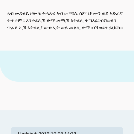
ኣብ መድለዪ ዘሎ ዝተሓጽረ ኣብ መቐበሊ ስም ፤ኮሙን ወይ ኣድራሻ
ትጥቀም። እንተደሊኻ ድማ መሚኻ ክትደሊ ትኽእል፤ብሽወደን
ጥራይ ኢኻ እትደሊ፤ ውጽኢት ወይ መልሲ ድማ ብሽወደን ይህበካ።