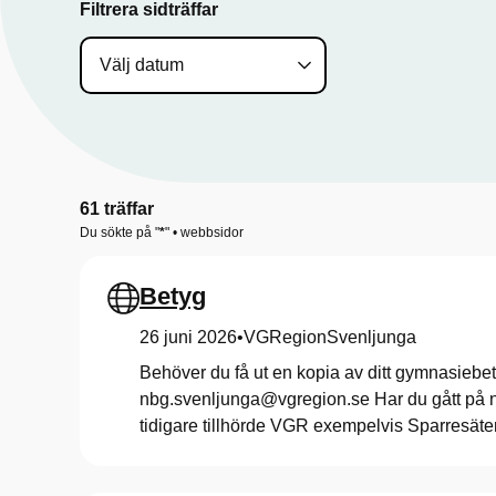
s
Filtrera sidträffar
i
d
a
61 träffar
Du sökte på "
*
" • webbsidor
f
Betyg
ö
26 juni 2026
•
VGRegionSvenljunga
Behöver du få ut en kopia av ditt gymnasiebet
r
nbg.svenljunga@vgregion.se Har du gått på 
tidigare tillhörde VGR exempelvis Sparresäte
N