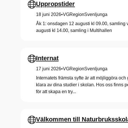
Uppropstider
s
18 juni 2026
•
VGRegionSvenljunga
s
Åk 1: onsdagen 12 augusti kl 09.00, samling 
augusti kl 14.00, samling i Multihallen
k
o
Internat
17 juni 2026
•
VGRegionSvenljunga
l
Internatets främsta syfte är att möjliggöra och 
klara av dina studier i skolan. Hos oss finns 
a
för att skapa en try...
n
Välkommen till Naturbruksskol