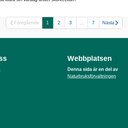
...
Föregående
1
2
3
7
Nästa
oss
Webbplatsen
k
Denna sida är en del av
Naturbruksförvaltningen