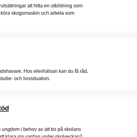
tsättningar att hitta en utbildning som
 du köra skogsmaskin och arbeta som
nadshavare. Hos elevhälsan kan du få råd,
tudie- och livssituation.
töd
in ungdom i behov av att bo på skolans
 att klara sin vardag under skolveckan?