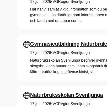
S
17 juni 2026
•
VGRegionSvenljunga
Här har vi samlat viktig information som du behö
v
gymnasiet. Läs därför igenom informationen 
och ladda ned de appar som ...
e
n
Gymnasieutbildning Naturbru
l
17 juni 2026
•
VGRegionSvenljunga
Naturbruksskolan Svenljunga bedriver gymnas
j
skogsbruk och naturturism. Inom skogsbruk f
fältreparatör/skoglig grävmaskinist, sk...
u
n
Naturbruksskolan Svenljunga
17 juni 2026
•
VGRegionSvenljunga