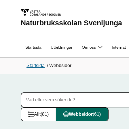
Naturbruksskolan Svenljunga
Startsida
Utbildningar
Om oss
Internat
Startsida
/
Webbsidor
S
ö
Sökfält
k
Allt
(81)
Webbsidor
(61)