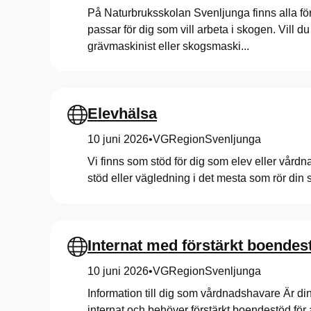
g
På Naturbruksskolan Svenljunga finns alla föru
passar för dig som vill arbeta i skogen. Vill
a
grävmaskinist eller skogsmaski...
Elevhälsa
10 juni 2026
•
VGRegionSvenljunga
Vi finns som stöd för dig som elev eller vård
stöd eller vägledning i det mesta som rör din s
Internat med förstärkt boendes
10 juni 2026
•
VGRegionSvenljunga
Information till dig som vårdnadshavare Är d
internat och behöver förstärkt boendestöd för