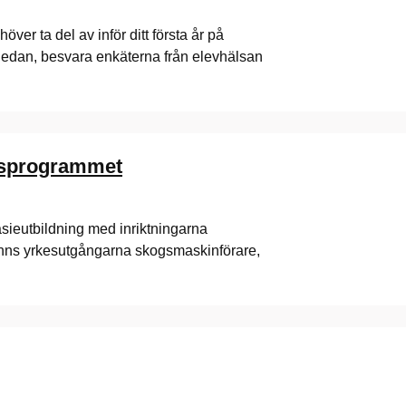
ver ta del av inför ditt första år på
nedan, besvara enkäterna från elevhälsan
ksprogrammet
ieutbildning med inriktningarna
inns yrkesutgångarna skogsmaskinförare,