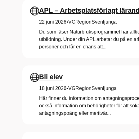
a
APL – Arbetsplatsförlagt läran
t
22 juni 2026
•
VGRegionSvenljunga
Du som läser Naturbruksprogrammet har allti
u
utbildning. Under din APL arbetar du på en a
personer och får en chans att...
r
b
Bli elev
18 juni 2026
•
VGRegionSvenljunga
r
Här finner du information om antagningsproces
också information om behörigheter för att sö
u
antagningspoäng eller meritvär...
k