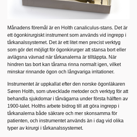
Månadens föremål är en Holth canaliculus-stans. Det är
ett ögonkirurgiskt instrument som används vid ingrepp i
tårkanalssystemet. Det är ett litet men precist verktyg
som gör det möjligt för ögonkirurger att stansa bort eller
avlägsna vävnad när tårkanalerna är tilltäppta. När
hindren tas bort kan tårarna rinna normalt igen, vilket
minskar rinnande ögon och långvariga irritationer.
Instrumentet är uppkallat efter den norske ögonläkaren
Søren Holth, som utvecklade metoder och verktyg för att
behandla sjukdomar i tårvägarna under första hälften av
1900‑talet. Holths arbete bidrog till att göra ingrepp i
tårkanalerna både säkrare och mer skonsamma för
patienten, och instrumentet används än i dag vid olika
typer av kirurgi i tårkanalssystemet.