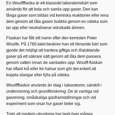
En Woulffflaska är ett klassiskt laboratoriekärl som
används för att leda och samla upp gaser. Den kan
fånga gaser som bildas vid kemiska reaktioner eller rena
dem genom att låta gasen bubbla genom en vätska som
tar upp eller neutraliserar oönskade ämnen.
Flaskan har fått sitt namn efter den kemisten Peter
Woulfe. På 1760‑talet beskrev han ett liknande kärl som
gjorde det möjligt att hantera giftiga och illaluktande
gaser på ett säkrare sätt genom att låta dem passera
genom vatten innan de samlades upp. Woulff‑flaskan
har oftast två eller tre halsar som gör det enkelt att
koppla slangar eller fylla på vätska.
Woulffflaskor används än idag i laboratorier, särskilt i
undervisning och grundforskning. De är vanliga vid
gasrening, småskaliga gasframställningar och vid
experiment som visar hur gaser beter sig.
Trots att modern utrustning har tagit över många