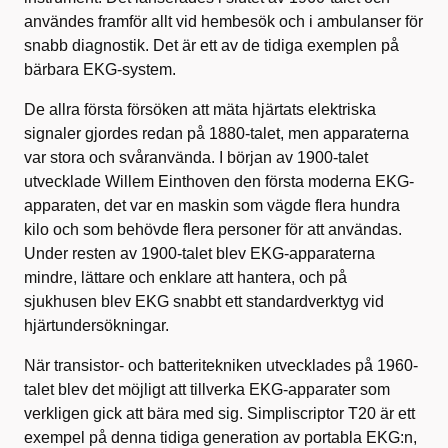
användes framför allt vid hembesök och i ambulanser för
snabb diagnostik. Det är ett av de tidiga exemplen på
bärbara EKG-system.
De allra första försöken att mäta hjärtats elektriska
signaler gjordes redan på 1880-talet, men apparaterna
var stora och svåranvända. I början av 1900-talet
utvecklade Willem Einthoven den första moderna EKG-
apparaten, det var en maskin som vägde flera hundra
kilo och som behövde flera personer för att användas.
Under resten av 1900-talet blev EKG-apparaterna
mindre, lättare och enklare att hantera, och på
sjukhusen blev EKG snabbt ett standardverktyg vid
hjärtundersökningar.
När transistor- och batteritekniken utvecklades på 1960-
talet blev det möjligt att tillverka EKG-apparater som
verkligen gick att bära med sig. Simpliscriptor T20 är ett
exempel på denna tidiga generation av portabla EKG:n,