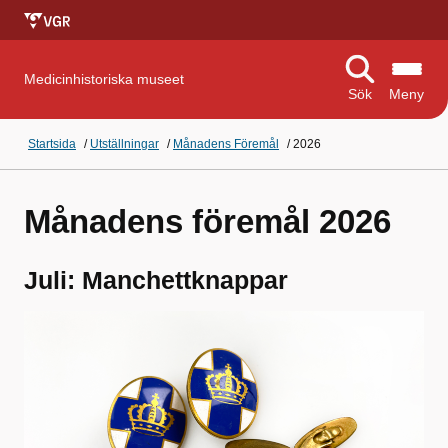
Medicinhistoriska museet
Sök
Meny
Startsida
/
Utställningar
/
Månadens Föremål
/
2026
Månadens föremål 2026
Juli: Manchettknappar