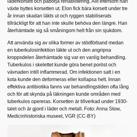
läderkorsett och påbörja rehabilitering. Allt eftersom han
växte byttes korsetten ut. Elon fick bära korsett under tre
år innan skadan läkts ut och ryggen stabiliserats
tillräckligt för att han inte skulle behöva den längre. Han
återhämtade sig så småningom helt från sin sjukdom.
Att använda sig av olika former av stödförband medan
en tuberkulosinfektion läkte ut och den angripna
kroppsdelen återhämtade sig var en vanlig behandling.
Tuberkulos i skelettet kunde göra benet poröst och
vävnaden intill inflammerad. Om infektionen satt i en
kota kunde den deformeras eller kollapsa helt. Innan
effektiva antibiotika fanns var behandlingstiden ofta lång
och för att skynda på läkningen kunde områden med
tuberkulos opereras. Korsetten är tillverkad under 1930-
talet och är gjord i läder och metall. Foto: Anna Stow,
Medicinhistoriska museet, VGR (CC-BY)