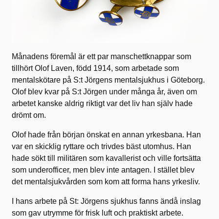
Månadens föremål är ett par manschettknappar som
tillhört Olof Laven, född 1914, som arbetade som
mentalskötare på S:t Jörgens mentalsjukhus i Göteborg.
Olof blev kvar på S:t Jörgen under många år, även om
arbetet kanske aldrig riktigt var det liv han själv hade
drömt om.
Olof hade från början önskat en annan yrkesbana. Han
var en skicklig ryttare och trivdes bäst utomhus. Han
hade sökt till militären som kavallerist och ville fortsätta
som underofficer, men blev inte antagen. I stället blev
det mentalsjukvården som kom att forma hans yrkesliv.
I hans arbete på St: Jörgens sjukhus fanns ändå inslag
som gav utrymme för frisk luft och praktiskt arbete.