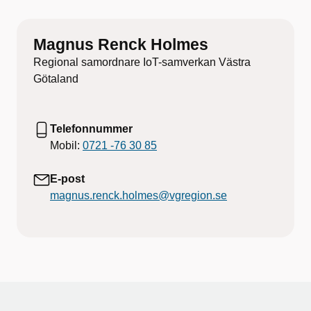
Magnus Renck Holmes
Regional samordnare IoT-samverkan Västra
Götaland
Telefonnummer
Mobil:
0721 -76 30 85
E-post
magnus.renck.holmes@vgregion.se