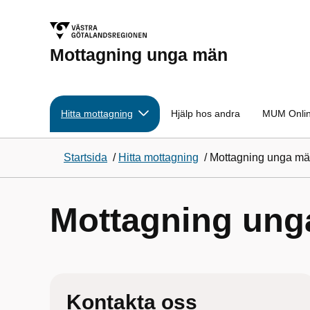
Mottagning unga män
Hitta mottagning
Hjälp hos andra
MUM Onli
Startsida
/
Hitta mottagning
/
Mottagning unga mä
Mottagning ung
Kontakta oss