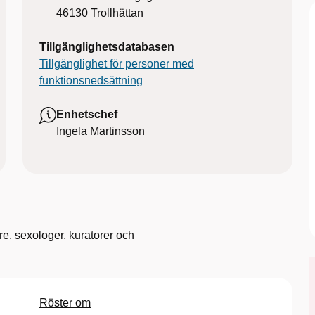
46130
Trollhättan
Tillgänglighetsdatabasen
Tillgänglighet för personer med
funktionsnedsättning
Enhetschef
Ingela Martinsson
e, sexologer, kuratorer och
Röster om