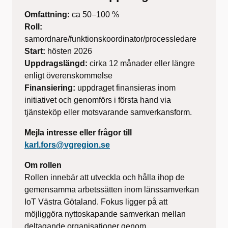
Omfattning:
ca 50–100 %
Roll:
samordnare/funktionskoordinator/processledare
Start:
hösten 2026
Uppdragslängd:
cirka 12 månader eller längre
enligt överenskommelse
Finansiering:
uppdraget finansieras inom
initiativet och genomförs i första hand via
tjänsteköp eller motsvarande samverkansform.
Mejla intresse eller frågor till
karl.fors@vgregion.se
Om rollen
Rollen innebär att utveckla och hålla ihop de
gemensamma arbetssätten inom länssamverkan
IoT Västra Götaland. Fokus ligger på att
möjliggöra nyttoskapande samverkan mellan
deltagande organisationer genom