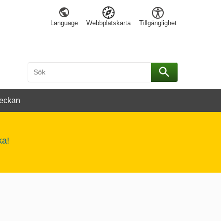
Language
Webbplatskarta
Tillgänglighet
Sök
Sök
eckan
ka!