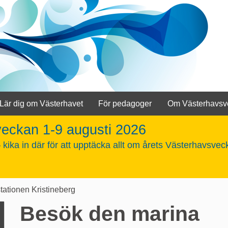
Lär dig om Västerhavet
För pedagoger
Om Västerhavsv
veckan 1-9 augusti 2026
kika in där för att upptäcka allt om årets Västerhavsvec
tationen Kristineberg
Besök den marina