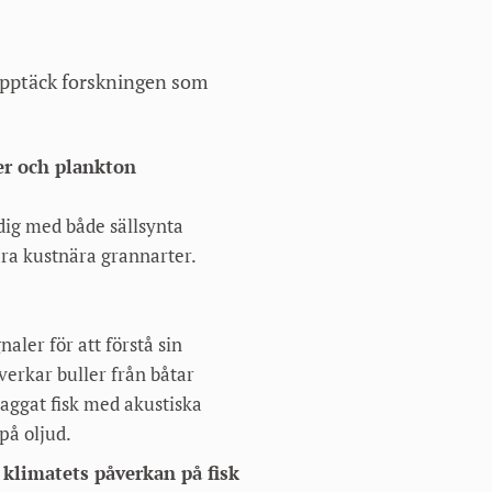
 upptäck forskningen som
er och plankton
 dig med både sällsynta
ra kustnära grannarter.
aler för att förstå sin
erkar buller från båtar
aggat fisk med akustiska
på oljud.
 klimatets påverkan på fisk