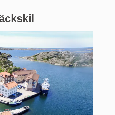
äckskil