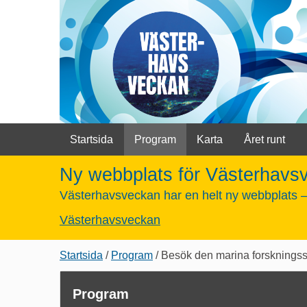
Startsida
Program
Karta
Året runt
Ny webbplats för Västerhavs
Västerhavsveckan har en helt ny webbplats – 
Västerhavsveckan
Länkstig,
Startsida
Program
Besök den marina forskningss
du
är
Program