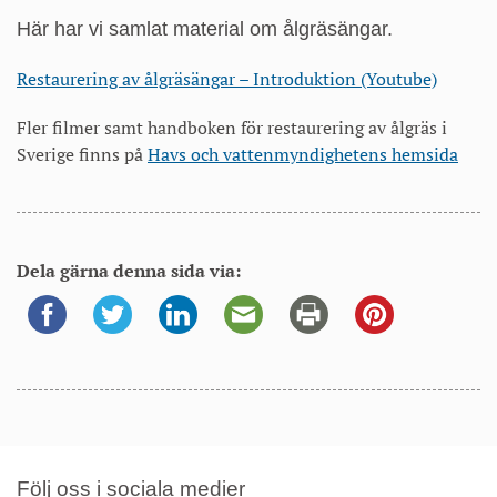
på
Här har vi samlat material om ålgräsängar.
sidan
Ålgräsängar
Restaurering av ålgräsängar – Introduktion (Youtube)
Fler filmer samt handboken för restaurering av ålgräs i
Sverige finns på
Havs och vattenmyndighetens hemsida
Dela gärna denna sida via:
Följ oss i sociala medier