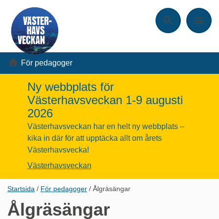
Sök
Meny
För pedagoger
Ny webbplats för
Västerhavsveckan 1-9 augusti
2026
Västerhavsveckan har en helt ny webbplats –
kika in där för att upptäcka allt om årets
Västerhavsvecka!
Västerhavsveckan
Länkstig,
Startsida
För pedagoger
Ålgräsängar
du
Ålgräsängar
är