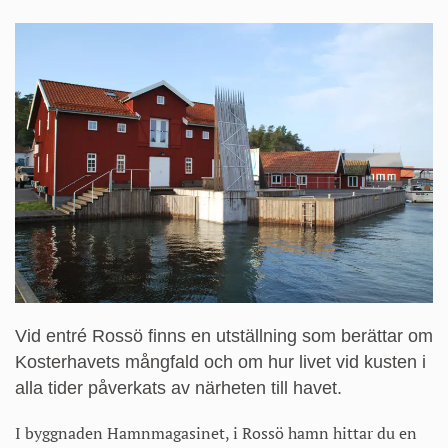
på
sidan
Entré
Rossö
Vid entré Rossö finns en utställning som berättar om
Kosterhavets mångfald och om hur livet vid kusten i
alla tider påverkats av närheten till havet.
I byggnaden Hamnmagasinet, i Rossö hamn hittar du en