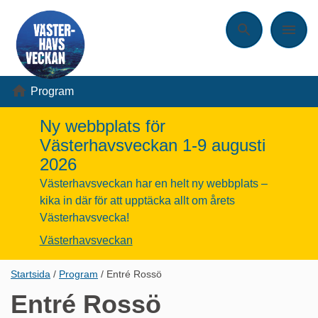
Sök
Meny
Program
Ny webbplats för
Västerhavsveckan 1-9 augusti
2026
Västerhavsveckan har en helt ny webbplats –
kika in där för att upptäcka allt om årets
Västerhavsvecka!
Västerhavsveckan
Länkstig,
Startsida
Program
Entré Rossö
du
Entré Rossö
är