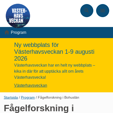
Sök
Meny
Program
Ny webbplats för
Västerhavsveckan 1-9 augusti
2026
Västerhavsveckan har en helt ny webbplats –
kika in där för att upptäcka allt om årets
Västerhavsvecka!
Västerhavsveckan
Länkstig,
Startsida
Program
Fågelforskning i Bohuslän
du
Fågelforskning i
är