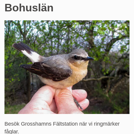
på
Bohuslän
sidan
Fågelforskning
i
Bohuslän
Besök Grosshamns Fältstation när vi ringmärker
fåglar.