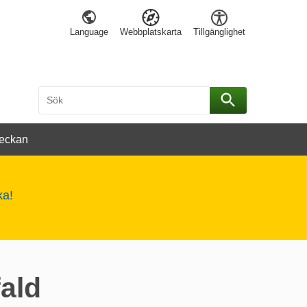
Language
Webbplatskarta
Tillgänglighet
Sök
Sök
eckan
ka!
ald