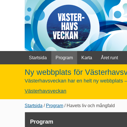
Startsida
Program
Karta
Året runt
Ny webbplats för Västerhavs
Västerhavsveckan har en helt ny webbplats – 
Västerhavsveckan
Länkstig,
Startsida
Program
Havets liv och mångfald
du
är
Program