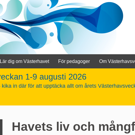
Lär dig om Västerhavet
För pedagoger
Om Västerhavsv
veckan 1-9 augusti 2026
kika in där för att upptäcka allt om årets Västerhavsvec
Havets liv och mångf