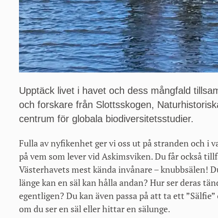
Upptäck livet i havet och dess mångfald til
och forskare från Slottsskogen, Naturhistori
centrum för globala biodiversitetsstudier.
Fulla av nyfikenhet ger vi oss ut på stranden och i v
på vem som lever vid Askimsviken. Du får också tillf
Västerhavets mest kända invånare – knubbsälen! Du
länge kan en säl kan hålla andan? Hur ser deras tä
egentligen? Du kan även passa på att ta ett ”Sälfie” 
om du ser en säl eller hittar en sälunge.