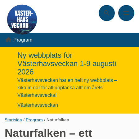
Sök
Meny
Program
Ny webbplats för
Västerhavsveckan 1-9 augusti
2026
Västerhavsveckan har en helt ny webbplats –
kika in där för att upptäcka allt om årets
Västerhavsvecka!
Västerhavsveckan
Länkstig,
Startsida
Program
Naturfalken
du
Naturfalken – ett
är