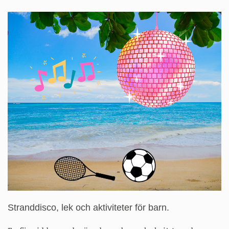
på
sidan
Sommarlovsskoj
Stranddisco, lek och aktiviteter för barn.