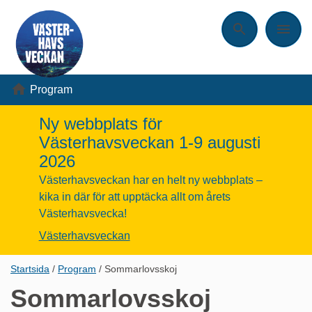
Sök
Meny
Program
Ny webbplats för
Västerhavsveckan 1-9 augusti
2026
Västerhavsveckan har en helt ny webbplats –
kika in där för att upptäcka allt om årets
Västerhavsvecka!
Västerhavsveckan
Länkstig,
Startsida
Program
Sommarlovsskoj
du
Sommarlovsskoj
är