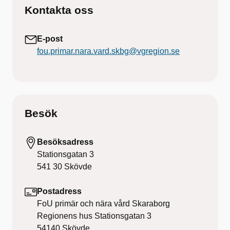
Kontakta oss
E-post
fou.primar.nara.vard.skbg@vgregion.se
Besök
Besöksadress
Stationsgatan 3
541 30
Skövde
Postadress
FoU primär och nära vård Skaraborg
Regionens hus Stationsgatan 3
54140
Skövde