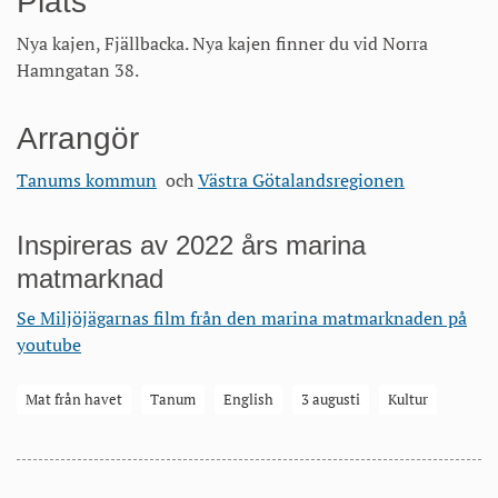
Plats
Nya kajen, Fjällbacka. Nya kajen finner du vid Norra
Hamngatan 38.
Arrangör
Tanums kommun
och
Västra Götalandsregionen
Inspireras av 2022 års marina
matmarknad
Se Miljöjägarnas film från den marina matmarknaden på
youtube
Mat från havet
Tanum
English
3 augusti
Kultur