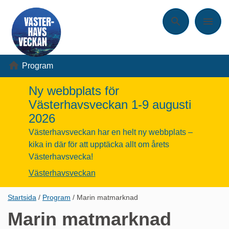
Sök
Meny
Program
Ny webbplats för
Västerhavsveckan 1-9 augusti
2026
Västerhavsveckan har en helt ny webbplats –
kika in där för att upptäcka allt om årets
Västerhavsvecka!
Västerhavsveckan
Länkstig,
Startsida
Program
Marin matmarknad
du
Marin matmarknad
är