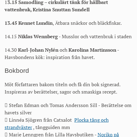
1
3.15 Samodling – cirkulärt tänk för hållbart
vattenbruk, Kristina Snuttan Sundell
13.45 Kennet Lundin
, Ätbara snäckor och bläckfiskar.
14.15
Niklas Wennberg
- Musslor och vattenbruk i staden
14.30
Karl-Johan Nylén
och
Karolina Martinsson
-
Havsbondens kök: inspiration från havet.
Bokbord
Möt författaren bakom titeln och få din bok signerad.
Inspireras av berättelser, sagor och smaskiga recept.
 Stefan Edman och Tomas Andersson Sill - Berättelse om
havets silver
 Linnéa Sjögren från Catxalot
Plocka tång och
strandväxter
, tångguiden mm
 Marie Lenngren från Lilla Havsbutiken -
Noriko på