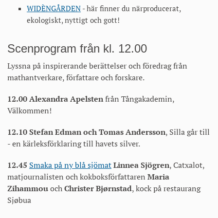
WIDÈNGÅRDEN
- här finner du närproducerat,
ekologiskt, nyttigt och gott!
Scenprogram från kl. 12.00
Lyssna på inspirerande berättelser och föredrag från
mathantverkare, författare och forskare.
12.00
Alexandra Apelsten
från Tångakademin,
Välkommen!
12.10 Stefan Edman och Tomas Andersson
, Silla går till
- en kärleksförklaring till havets silver.
12.45
Smaka på ny blå sjömat
Linnea Sjögren
,
Catxalot,
matjournalisten och kokboksförfattaren
Maria
Zihammou
och
Christer Bjørnstad
, kock på restaurang
Sjøbua