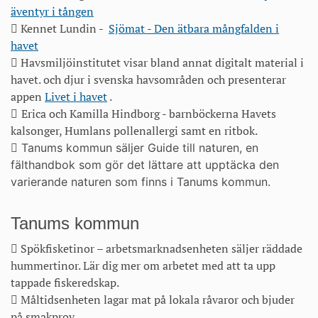
äventyr i tången
 Kennet Lundin -
Sjömat - Den ätbara mångfalden i
havet
 Havsmiljöinstitutet
visar
bland annat digitalt material
i
havet.
och djur i svenska havsområden och presenterar
appen
Livet i havet
.
Erica och Kamilla Hindborg - barnböckerna Havets

kalsonger, Humlans pollenallergi samt en ritbok.
 Tanums kommun säljer Guide till naturen, en
fälthandbok som gör det lättare att upptäcka den
varierande naturen som finns i Tanums kommun.
Tanums kommun
 Spökfisketinor – arbetsmarknadsenheten säljer räddade
hummertinor. Lär dig mer om arbetet med att ta upp
tappade fiskeredskap.
 Måltidsenheten lagar mat på lokala råvaror och bjuder
på smakprov