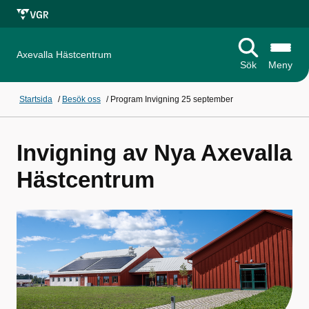
Axevalla Hästcentrum
Sök
Meny
Startsida
/
Besök oss
/
Program Invigning 25 september
Invigning av Nya Axevalla
Hästcentrum