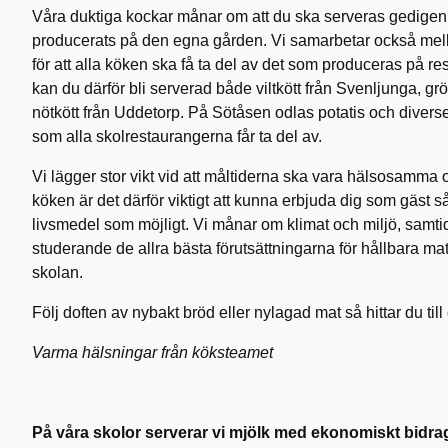
Våra duktiga kockar månar om att du ska serveras gedigen
producerats på den egna gården. Vi samarbetar också mel
för att alla köken ska få ta del av det som produceras på res
kan du därför bli serverad både viltkött från Svenljunga, g
nötkött från Uddetorp. På Sötåsen odlas potatis och diverse
som alla skolrestaurangerna får ta del av.
Vi lägger stor vikt vid att måltiderna ska vara hälsosamma o
köken är det därför viktigt att kunna erbjuda dig som gäst 
livsmedel som möjligt. Vi månar om klimat och miljö, samtidi
studerande de allra bästa förutsättningarna för hållbara ma
skolan.
Följ doften av nybakt bröd eller nylagad mat så hittar du till
Varma hälsningar från köksteamet
På våra skolor serverar vi mjölk med ekonomiskt bidra