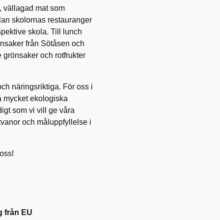
, vällagad mat som
lan skolornas restauranger
pektive skola. Till lunch
rönsaker från Sötåsen och
 grönsaker och rotfrukter
ch näringsriktiga. För oss i
så mycket ekologiska
gt som vi vill ge våra
tvanor och måluppfyllelse i
 oss!
g från EU