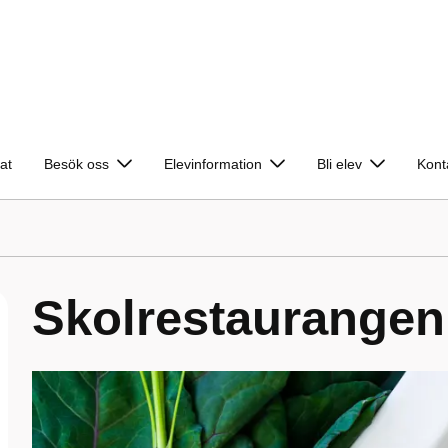
at
Besök oss
Elevinformation
Bli elev
Kont
Skolrestaurangen