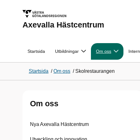
Axevalla Hästcentrum
Startsida
Utbildningar
Om oss
Intern
Startsida
/
Om oss
/
Skolrestaurangen
Om oss
Nya Axevalla Hästcentrum
Utveckling och innovation