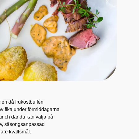
nen då frukostbuffén
av fika under förmiddagarna
lunch där du kan välja på
nde, säsongsanpassad
nare kvällsmål.