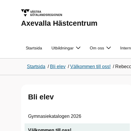
Axevalla Hästcentrum
Startsida
Utbildningar
Om oss
Intern
Startsida
/
Bli elev
/
Välkommen till oss!
/
Rebec
Bli elev
Gymnasiekatalogen 2026
Välkommen till oss!