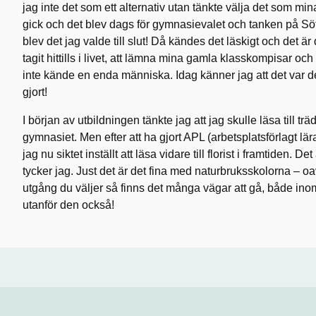
jag inte det som ett alternativ utan tänkte välja det som mi
gick och det blev dags för gymnasievalet och tanken på Sö
blev det jag valde till slut! Då kändes det läskigt och det är
tagit hittills i livet, att lämna mina gamla klasskompisar oc
inte kände en enda människa. Idag känner jag att det var d
gjort!
I början av utbildningen tänkte jag att jag skulle läsa till trä
gymnasiet. Men efter att ha gjort APL (arbetsplatsförlagt lär
jag nu siktet inställt att läsa vidare till florist i framtiden. D
tycker jag. Just det är det fina med naturbruksskolorna – oav
utgång du väljer så finns det många vägar att gå, både in
utanför den också!