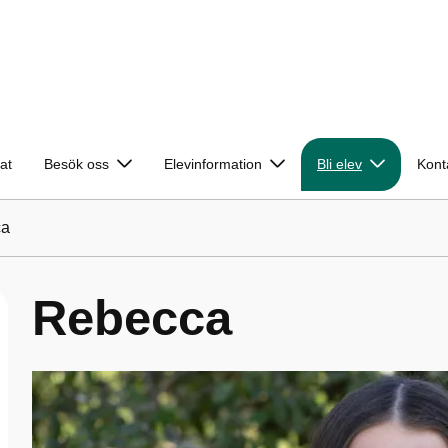
at
Besök oss
Elevinformation
Bli elev
Kont
ca
Rebecca