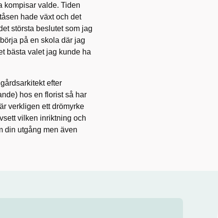
na kompisar valde. Tiden
tåsen hade växt och det
 det största beslutet som jag
h börja på en skola där jag
et bästa valet jag kunde ha
dgårdsarkitekt efter
ande) hos en florist så har
et är verkligen ett drömyrke
sett vilken inriktning och
om din utgång men även