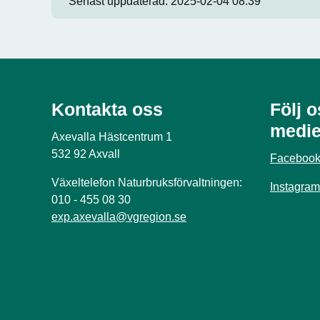
Senast uppdaterad:
2025-02-04 08:39
Kontakta oss
Följ o
medie
Axevalla Hästcentrum 1
532 92 Axvall
Faceboo
Växeltelefon Naturbruksförvaltningen:
Instagram
010 - 455 08 30
exp.axevalla@vgregion.se