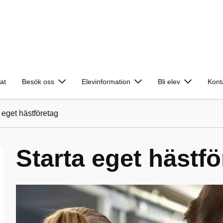
at
Besök oss
Elevinformation
Bli elev
Kont
 eget hästföretag
Starta eget hästfö