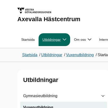
Axevalla Hästcentrum
Startsida
Utbildningar
Om oss
Intern
Startsida
/
Utbildningar
/
Vuxenutbildning
/
Starta
Utbildningar
Gymnasieutbildning
Vuxenutbildning