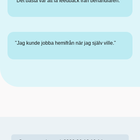
”Det bästa var att få feedback från behandlaren.”
"Jag kunde jobba hemifrån när jag själv ville."