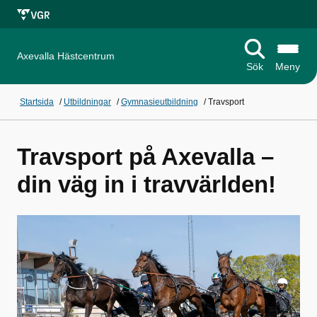
Axevalla Hästcentrum
Sök
Meny
Startsida
/
Utbildningar
/
Gymnasieutbildning
/
Travsport
Travsport på Axevalla –
din väg in i travvärlden!