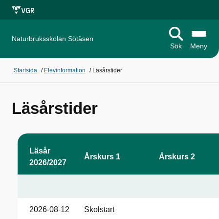
Naturbruksskolan Sötåsen
Sök
Meny
Startsida
/
Elevinformation
/
Läsårstider
Läsårstider
Läsår
Årskurs 1
Årskurs 2
2026/2027
2026-08-12
Skolstart