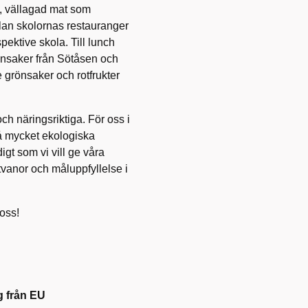
, vällagad mat som
lan skolornas restauranger
pektive skola. Till lunch
rönsaker från Sötåsen och
 grönsaker och rotfrukter
ch näringsriktiga. För oss i
så mycket ekologiska
gt som vi vill ge våra
tvanor och måluppfyllelse i
 oss!
g från EU