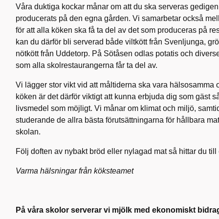
Våra duktiga kockar månar om att du ska serveras gedigen
producerats på den egna gården. Vi samarbetar också mel
för att alla köken ska få ta del av det som produceras på res
kan du därför bli serverad både viltkött från Svenljunga, g
nötkött från Uddetorp. På Sötåsen odlas potatis och diverse
som alla skolrestaurangerna får ta del av.
Vi lägger stor vikt vid att måltiderna ska vara hälsosamma o
köken är det därför viktigt att kunna erbjuda dig som gäst 
livsmedel som möjligt. Vi månar om klimat och miljö, samtidi
studerande de allra bästa förutsättningarna för hållbara ma
skolan.
Följ doften av nybakt bröd eller nylagad mat så hittar du till
Varma hälsningar från köksteamet
På våra skolor serverar vi mjölk med ekonomiskt bidra