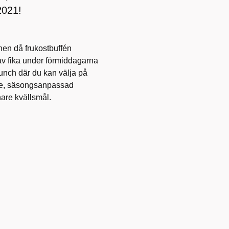
2021!
nen då frukostbuffén
av fika under förmiddagarna
lunch där du kan välja på
nde, säsongsanpassad
nare kvällsmål.