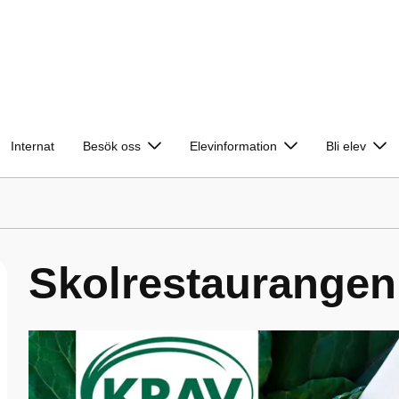
Internat
Besök oss
Elevinformation
Bli elev
Skolrestaurangen