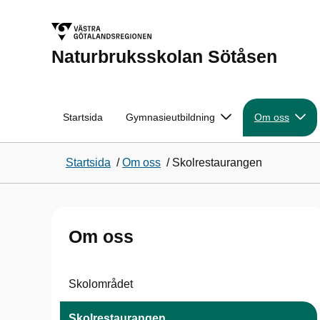
Naturbruksskolan Sötåsen
Startsida
Gymnasieutbildning
Om oss
Startsida
/
Om oss
/
Skolrestaurangen
Om oss
Skolområdet
Skolrestaurangen