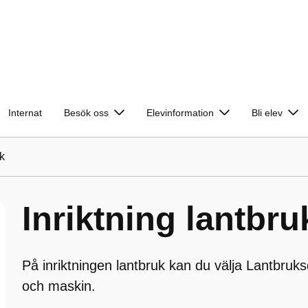
Internat
Besök oss
Elevinformation
Bli elev
uk
Inriktning lantbru
På inriktningen lantbruk kan du välja Lantbruksd
och maskin.