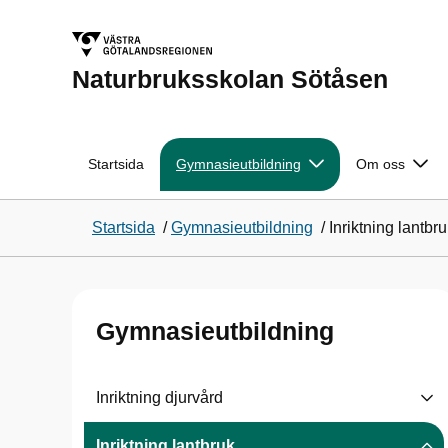
Naturbruksskolan Sötåsen
Startsida
Gymnasieutbildning
Om oss
Startsida
/
Gymnasieutbildning
/
Inriktning lantbr
Gymnasieutbildning
Inriktning djurvård
Inriktning lantbruk