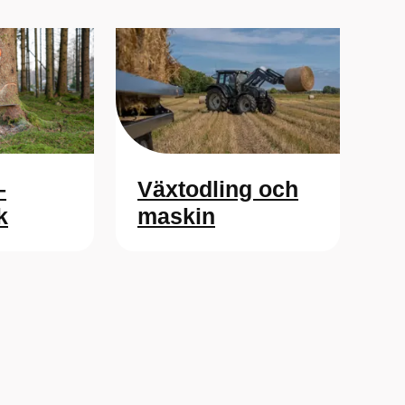
–
Växtodling och
k
maskin