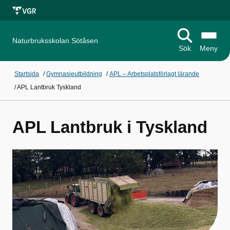
Naturbruksskolan Sötåsen
Sök
Meny
Startsida
/
Gymnasieutbildning
/
APL – Arbetsplatsförlagt lärande
/
APL Lantbruk Tyskland
APL Lantbruk i Tyskland