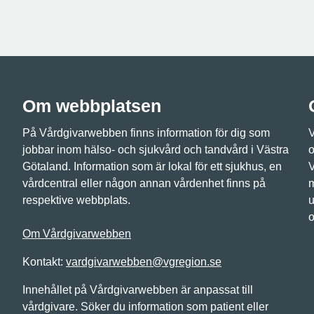
Om webbplatsen
På Vårdgivarwebben finns information för dig som
V
jobbar inom hälso- och sjukvård och tandvård i Västra
o
Götaland. Information som är lokal för ett sjukhus, en
V
vårdcentral eller någon annan vårdenhet finns på
m
respektive webbplats.
u
o
Om Vårdgivarwebben
Kontakt:
vardgivarwebben@vgregion.se
Innehållet på Vårdgivarwebben är anpassat till
vårdgivare. Söker du information som patient eller