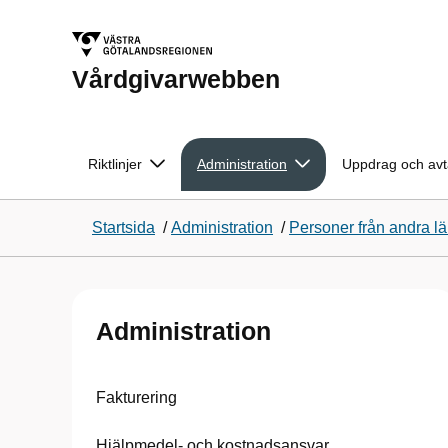
Vårdgivarwebben
Riktlinjer
Administration
Uppdrag och avt
Startsida
/
Administration
/
Personer från andra l
Administration
Fakturering
Hjälpmedel- och kostnadsansvar