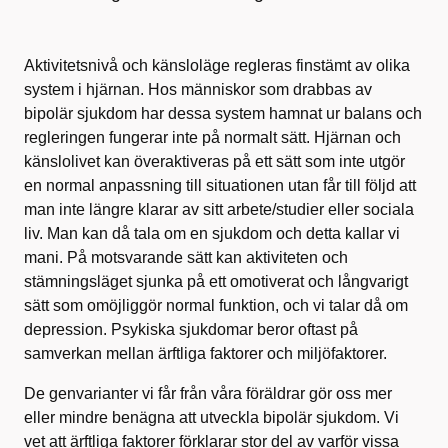
Aktivitetsnivå och känsloläge regleras finstämt av olika
system i hjärnan. Hos människor som drabbas av
bipolär sjukdom har dessa system hamnat ur balans och
regleringen fungerar inte på normalt sätt. Hjärnan och
känslolivet kan överaktiveras på ett sätt som inte utgör
en normal anpassning till situationen utan får till följd att
man inte längre klarar av sitt arbete/studier eller sociala
liv. Man kan då tala om en sjukdom och detta kallar vi
mani. På motsvarande sätt kan aktiviteten och
stämningsläget sjunka på ett omotiverat och långvarigt
sätt som omöjliggör normal funktion, och vi talar då om
depression. Psykiska sjukdomar beror oftast på
samverkan mellan ärftliga faktorer och miljöfaktorer.
De genvarianter vi får från våra föräldrar gör oss mer
eller mindre benägna att utveckla bipolär sjukdom. Vi
vet att ärftliga faktorer förklarar stor del av varför vissa