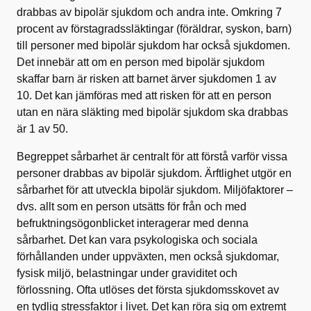
drabbas av bipolär sjukdom och andra inte. Omkring 7
procent av förstagradssläktingar (föräldrar, syskon, barn)
till personer med bipolär sjukdom har också sjukdomen.
Det innebär att om en person med bipolär sjukdom
skaffar barn är risken att barnet ärver sjukdomen 1 av
10. Det kan jämföras med att risken för att en person
utan en nära släkting med bipolär sjukdom ska drabbas
är 1 av 50.
Begreppet sårbarhet är centralt för att förstå varför vissa
personer drabbas av bipolär sjukdom. Ärftlighet utgör en
sårbarhet för att utveckla bipolär sjukdom. Miljöfaktorer –
dvs. allt som en person utsätts för från och med
befruktningsögonblicket interagerar med denna
sårbarhet. Det kan vara psykologiska och sociala
förhållanden under uppväxten, men också sjukdomar,
fysisk miljö, belastningar under graviditet och
förlossning. Ofta utlöses det första sjukdomsskovet av
en tydlig stressfaktor i livet. Det kan röra sig om extremt