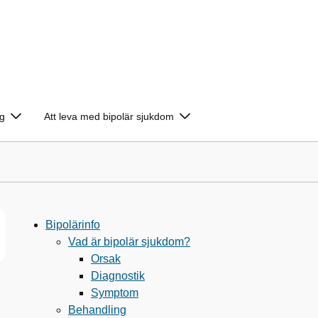
g
Att leva med bipolär sjukdom
Bipolärinfo
Vad är bipolär sjukdom?
Orsak
Diagnostik
Symptom
Behandling