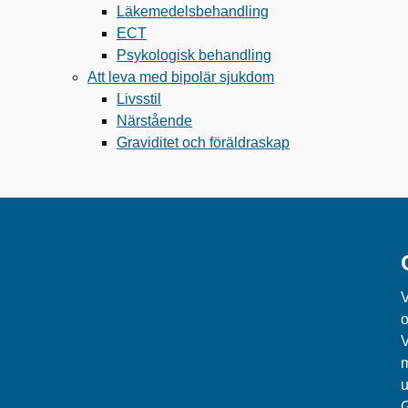
Läkemedelsbehandling
ECT
Psykologisk behandling
Att leva med bipolär sjukdom
Livsstil
Närstående
Graviditet och föräldraskap
V
o
V
m
u
G