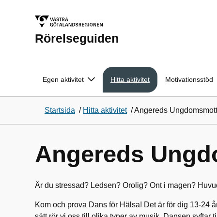
Rörelseguiden
Egen aktivitet
Hitta aktivitet
Motivationsstöd
Startsida
/
Hitta aktivitet
/
Angereds Ungdomsmotta
Angereds Ungdo
Är du stressad? Ledsen? Orolig? Ont i magen? Huvud
Kom och prova Dans för Hälsa! Det är för dig 13-24 år s
sätt rör vi oss till olika typer av musik. Dansen syftar t