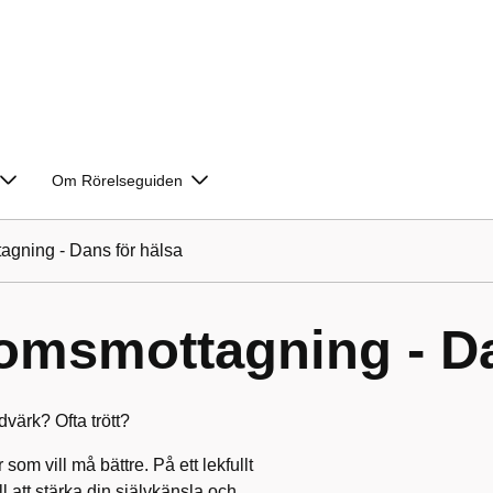
Om Rörelseguiden
gning - Dans för hälsa
msmottagning - Da
värk? Ofta trött?
om vill må bättre. På ett lekfullt
ill att stärka din självkänsla och