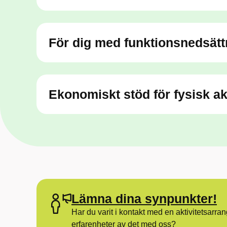
För dig med funktionsnedsätt
Ekonomiskt stöd för fysisk akt
Lämna dina synpunkter!
Har du varit i kontakt med en aktivitetsarra
erfarenheter av det med oss?