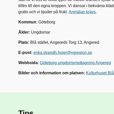
tilltro till den egna kroppen. Vi dansar i bekväma kläde
gratis och vi bjuder på frukt.
Anmälan krävs
.
Kommun:
Göteborg
Ålder:
Ungdomar
Plats:
Blå stället, Angereds Torg 13, Angered
E-post:
erika.strandh.hojer@vgregion.se
Webbsida:
Göteborg ungdomsmottagning Angered
Bilder och information om platsen:
Kulturhuset Blå
Tips