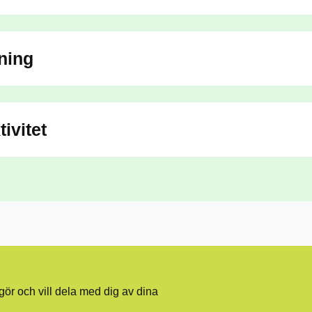
ning
ivitet
ngör och vill dela med dig av dina