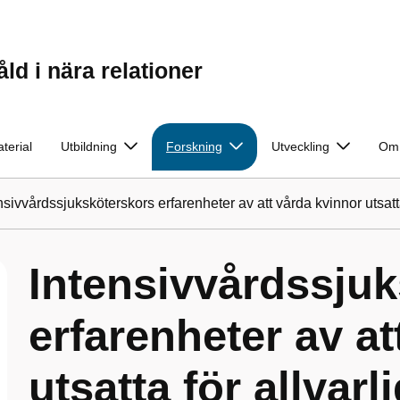
d i nära relationer
terial
Utbildning
Forskning
Utveckling
Om 
nsivvårdssjuksköterskors erfarenheter av att vårda kvinnor utsatta 
Intensivvårdssju
erfarenheter av at
utsatta för allvarl