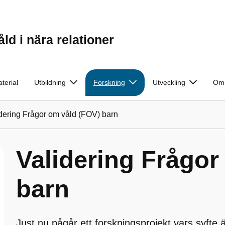
d i nära relationer
terial
Utbildning
Forskning
Utveckling
Om 
dering Frågor om våld (FOV) barn
Validering Frågor
barn
Just nu pågår ett forskningsprojekt vars syfte ä