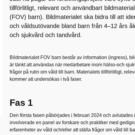
tillförlitligt, relevant och användbart bildmateri
(FOV) barn). Bildmaterialet ska bidra till att ide
och våldsutövande bland barn från 4–12 års ål
och sjukvård och tandvård.
Bildmaterialet FOV barn består av information (ingress), bild
är tänkt att användas när medarbetare inom hälso-och sjukv
frågor på rutin om våld till barn. Materialets tillförlitligt, r
kommer att undersökas i två faser.
Fas 1
Den första fasen påbörjades i februari 2024 och avlutades
involverade en panel av forskare och praktiker med gedig
erfarenheter av våld och/eller att ställa frågor om våld till b