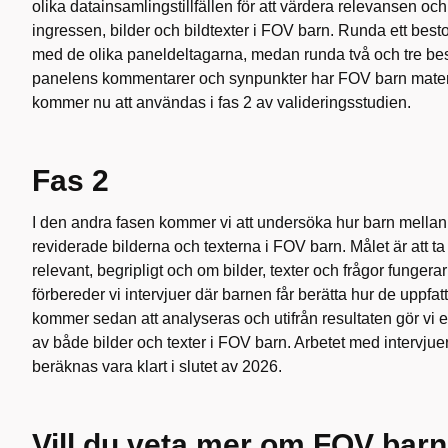
olika datainsamlingstillfällen för att värdera relevansen och t
ingressen, bilder och bildtexter i FOV barn. Runda ett best
med de olika paneldeltagarna, medan runda två och tre bes
panelens kommentarer och synpunkter har FOV barn materi
kommer nu att användas i fas 2 av valideringsstudien.
Fas 2
I den andra fasen kommer vi att undersöka hur barn mellan 
reviderade bilderna och texterna i FOV barn. Målet är att ta
relevant, begripligt och om bilder, texter och frågor fungerar
förbereder vi intervjuer där barnen får berätta hur de uppfat
kommer sedan att analyseras och utifrån resultaten gör vi 
av både bilder och texter i FOV barn. Arbetet med intervju
beräknas vara klart i slutet av 2026.
Vill du veta mer om FOV bar