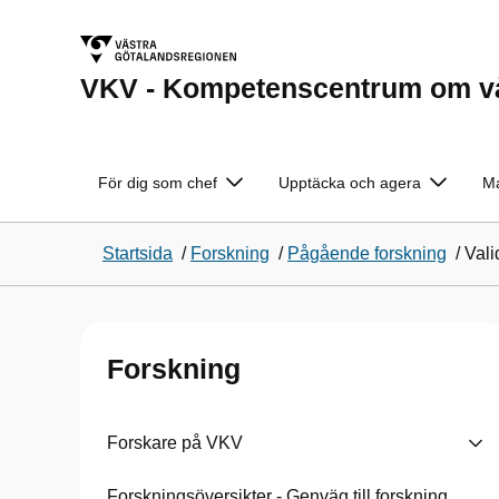
VKV - Kompetenscentrum om vål
För dig som chef
Upptäcka och agera
Ma
Startsida
/
Forskning
/
Pågående forskning
/
Vali
Forskning
Forskare på VKV
Forskningsöversikter - Genväg till forskning