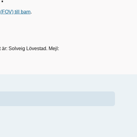
(FOV) till barn
.
 är: Solveig Lövestad. Mejl: