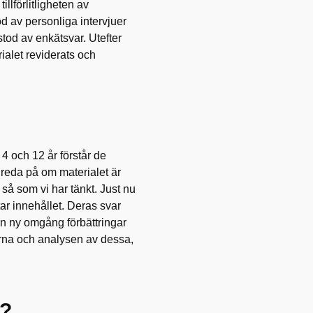
illförlitligheten av
od av personliga intervjuer
tod av enkätsvar. Utefter
alet reviderats och
4 och 12 år förstår de
 reda på om materialet är
 så som vi har tänkt. Just nu
tar innehållet. Deras svar
en ny omgång förbättringar
erna och analysen av dessa,
n?