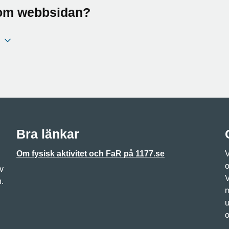
a om webbsidan?
Bra länkar
Om fysisk aktivitet och FaR på 1177.se
V
o
v
V
n.
m
u
o