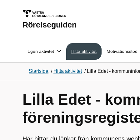
Rörelseguiden
Egen aktivitet
Hitta aktivitet
Motivationsstöd
Startsida
/
Hitta aktivitet
/
Lilla Edet - kommuninfo
Lilla Edet - kom
föreningsregiste
Här hittar du länkar från kommunens webb