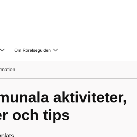
Om Rörelseguiden
rmation
munala aktiviteter,
r och tips
plats.