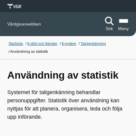
Vårdgivarwebben
Sök
Meny
Startsida
/
It-stöd och tjänster
/
It-system
/
Taligenkänning
/
Användning av statistik
Användning av statistik
Systemet för taligenkänning behandlar
personuppgifter. Statistik över användning kan
nyttjas för att planera, organisera, leda och följa
upp införande.